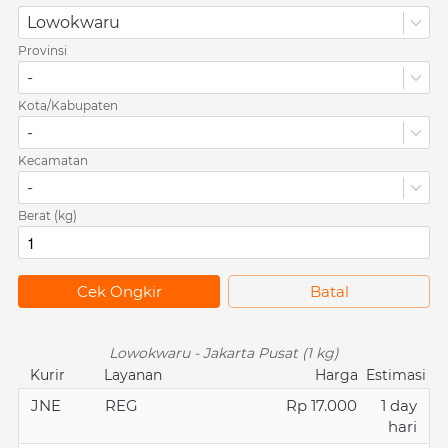
Lowokwaru
Provinsi
-
Kota/Kabupaten
-
Kecamatan
-
Berat (kg)
`
Cek Ongkir
`
Batal
Lowokwaru - Jakarta Pusat (1 kg)
Kurir
Layanan
Harga
Estimasi
JNE
REG
Rp 17.000
1 day
hari