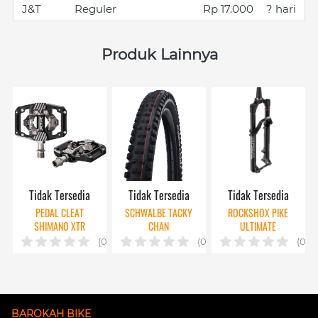
J&T
Reguler
Rp 17.000
? hari
Produk Lainnya
Tidak Tersedia
Tidak Tersedia
Tidak Tersedia
PEDAL CLEAT
SCHWALBE TACKY
ROCKSHOX PIKE
SHIMANO XTR
CHAN
ULTIMATE
M9220 W/ CLEAT
(0)
(0)
(0)
MT001
BAROKAH BIKE