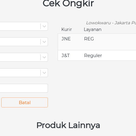
Cek Ongkir
Lowokwaru - Jakarta Pu
Kurir
Layanan
JNE
REG
J&T
Reguler
`
Batal
Produk Lainnya