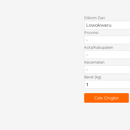
Dikirim Dari
Lowokwaru
Provinsi
-
Kota/Kabupaten
-
Kecamatan
-
Berat (kg)
`
Cek Ongkir