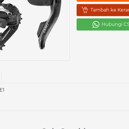
Tambah ke Kera
`
Hubungi C
`
E1