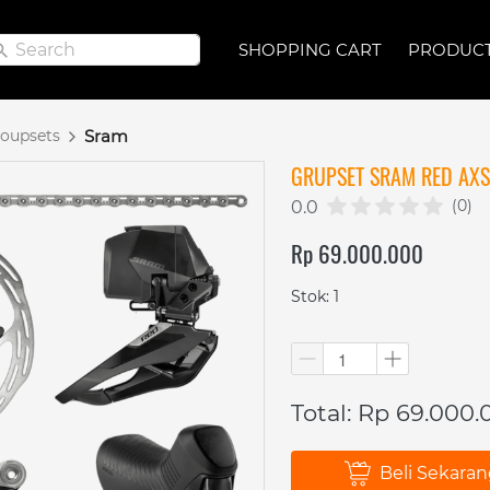
Search
Search
SHOPPING CART
SHOPPING CART
PRODUC
PRODUC
oupsets
Sram
GRUPSET SRAM RED AXS
(0)
0.0
Rp 69.000.000
Stok: 1
Total: Rp 69.000.
Beli Sekara
`