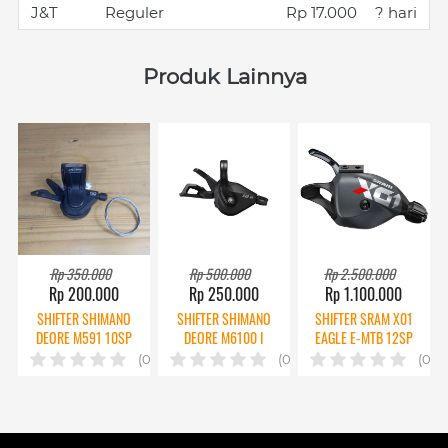
J&T
Reguler
Rp 17.000
? hari
Produk Lainnya
Rp 350.000
Rp 500.000
Rp 2.500.000
Rp 200.000
Rp 250.000
Rp 1.100.000
SHIFTER SHIMANO
SHIFTER SHIMANO
SHIFTER SRAM X01
DEORE M591 10SP
DEORE M6100 I
EAGLE E-MTB 12SP
2ND
SPEC 12SP
CPT
(0)
(0)
(0)