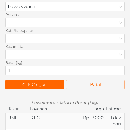
Lowokwaru
Provinsi
-
Kota/Kabupaten
-
Kecamatan
-
Berat (kg)
`
Cek Ongkir
`
Batal
Lowokwaru - Jakarta Pusat (1 kg)
Kurir
Layanan
Harga
Estimasi
JNE
REG
Rp 17.000
1 day
hari