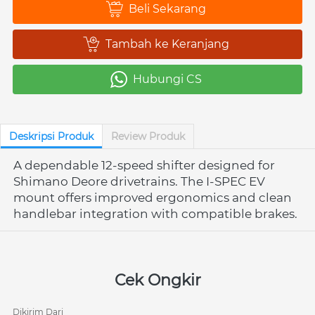
Beli Sekarang
`
Tambah ke Keranjang
`
Hubungi CS
`
Deskripsi Produk
Review Produk
A dependable 12-speed shifter designed for 
Shimano Deore drivetrains. The I-SPEC EV 
mount offers improved ergonomics and clean 
handlebar integration with compatible brakes.
Cek Ongkir
Dikirim Dari