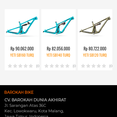
Rp 90.062.000
Rp 82.056.000
Rp 80.722.000
YETI SB160 TURQ
YETI SB140 TURQ
YETI SB120 TURQ
(0)
(0)
(0)
BAROKAH BIKE
CV. BAROKAH DUNIA AKHIRAT
Jl. Sarangan Atas 36C 
Kec. Lowokwaru, Kota Malang, 
Jawa Timur, Indonesia