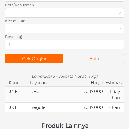
Kota/Kabupaten
-
Kecamatan
-
Berat (kg)
`
Cek Ongkir
`
Batal
Lowokwaru - Jakarta Pusat (1 kg)
Kurir
Layanan
Harga
Estimasi
JNE
REG
Rp 17.000
1 day
hari
J&T
Reguler
Rp 17.000
? hari
Produk Lainnya