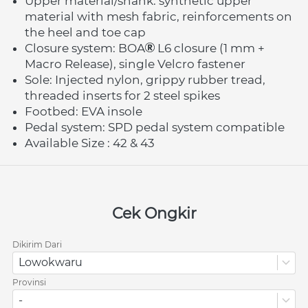
Upper material/shank: synthetic upper 
material with mesh fabric, reinforcements on 
the heel and toe cap
Closure system:
BOA
 L6
closure (1 mm + 
Macro Release), single Velcro fastener
Sole: Injected nylon, grippy rubber tread, 
threaded inserts for 2 steel spikes
Footbed:
EVA
insole
Pedal system:
SPD
pedal system compatible
Available Size : 42 & 43
Cek Ongkir
Dikirim Dari
Lowokwaru
Provinsi
-