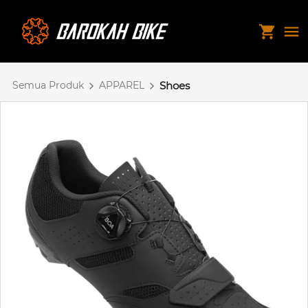
Semua Produk
APPAREL
Shoes