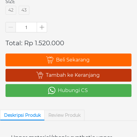
SIZE
42
43
Total: Rp 1.520.000
Beli Sekarang
`
Tambah ke Keranjang
`
Hubungi CS
`
Deskripsi Produk
Review Produk