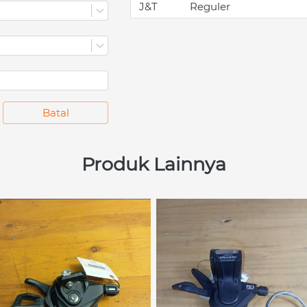
J&T
Reguler
`
Batal
Produk Lainnya