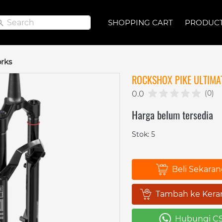
Search
Search
SHOPPING CART
SHOPPING CART
PRODUC
PRODUC
rks
ROCKSHOX PIKE ULTIMA
(0)
0.0
Harga belum tersedia
Stok: 5
Beli Sekara
`
Tambah ke Kera
`
Hubungi C
`