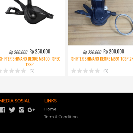
Rp 250.000
Rp 200.000
Rp 500.000
Rp 350.000
SHIFTER SHIMANO DEORE M6100 I SPEC
SHIFTER SHIMANO DEORE M591 10SP 2
12SP
(0)
(0)
MEDIA SOSIAL
LINKS
Home
Term & Condition