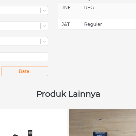
JNE
REG
J&T
Reguler
`
Batal
Produk Lainnya