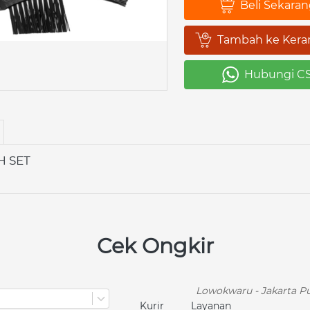
Beli Sekara
`
Tambah ke Kera
`
Hubungi C
`
H SET
Cek Ongkir
Lowokwaru - Jakarta Pu
Kurir
Layanan