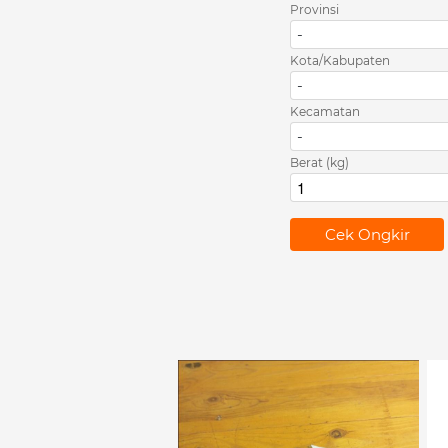
Provinsi
-
Kota/Kabupaten
-
Kecamatan
-
Berat (kg)
`
Cek Ongkir