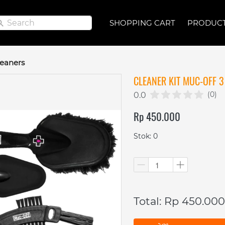
Search
Search
SHOPPING CART
SHOPPING CART
PRODUC
PRODUC
leaners
CLEANER KIT MUC-OFF 3
(0)
0.0
Rp 450.000
Stok: 0
Total: Rp 450.000