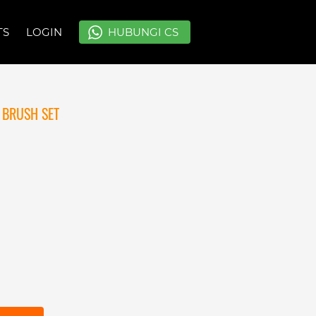
TS
TS
LOGIN
LOGIN
`
`
HUBUNGI CS
HUBUNGI CS
 BRUSH SET