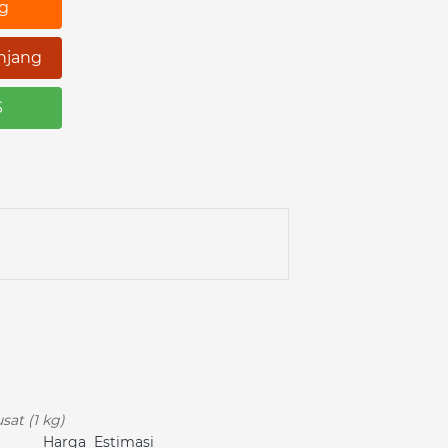
ng
njang
S
sat (1 kg)
Harga
Estimasi