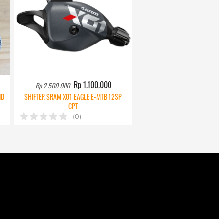
Rp 1.100.000
Rp 2.500.000
ND
SHIFTER SRAM X01 EAGLE E-MTB 12SP
CPT
(0)