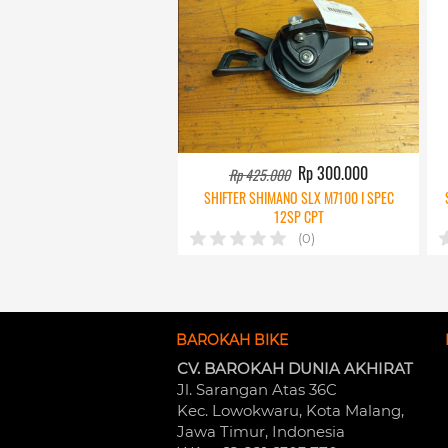
Rp 300.000
Rp 425.000
SHIFTER SHIMANO SLX M7100 I SPEC
12SP CPT
(0)
BAROKAH BIKE
CV. BAROKAH DUNIA AKHIRAT
Jl. Sarangan Atas 36C 
Kec. Lowokwaru, Kota Malang, 
Jawa Timur, Indonesia