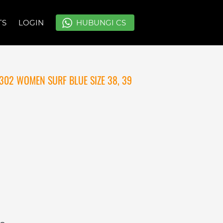
TS
TS
LOGIN
LOGIN
`
`
HUBUNGI CS
HUBUNGI CS
302 WOMEN SURF BLUE SIZE 38, 39