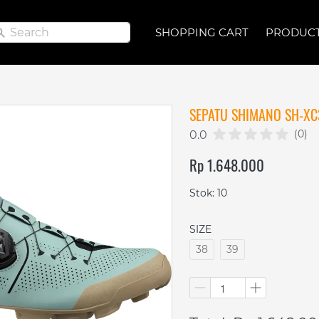
Search
Search
SHOPPING CART
SHOPPING CART
PRODUC
PRODUC
SEPATU SHIMANO SH-XC
(0)
0.0
Rp 1.648.000
Stok: 10
SIZE
38
39