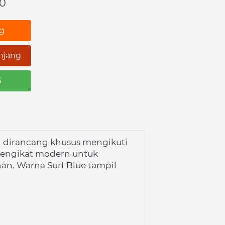
00
ng
njang
S
g dirancang khusus mengikuti 
pengikat modern untuk 
n. Warna Surf Blue tampil 