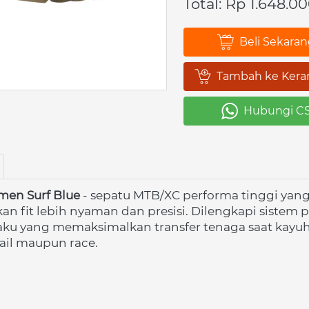
Total: Rp 1.648.0
Beli Sekara
`
Tambah ke Kera
`
Hubungi C
`
en Surf Blue
 - sepatu MTB/XC performa tinggi yan
n fit lebih nyaman dan presisi. Dilengkapi sistem 
aku yang memaksimalkan transfer tenaga saat kayuha
rail maupun race. 