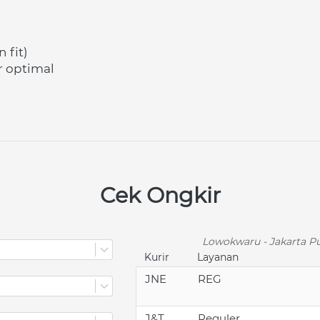
fit) 
r optimal 
 
Cek Ongkir
Lowokwaru - Jakarta Pu
Kurir
Layanan
JNE
REG
J&T
Reguler