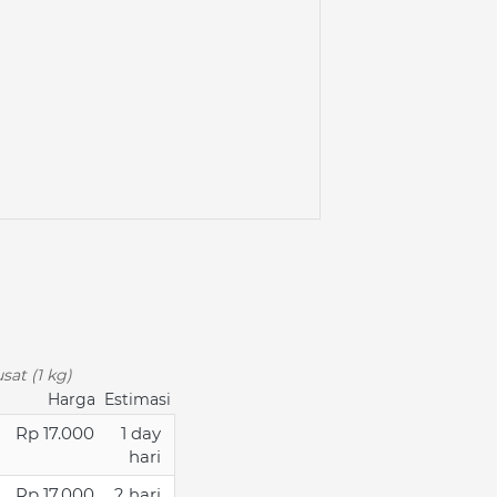
sat (1 kg)
Harga
Estimasi
Rp 17.000
1 day
hari
Rp 17.000
? hari