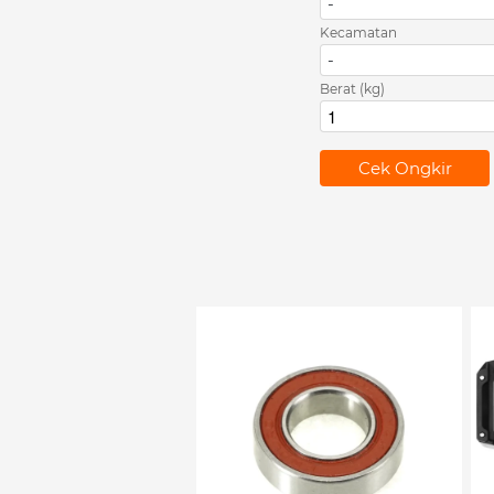
-
Kecamatan
-
Berat (kg)
`
Cek Ongkir