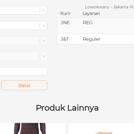
Lowokwaru - Jakarta Pu
Kurir
Layanan
JNE
REG
J&T
Reguler
`
Batal
Produk Lainnya