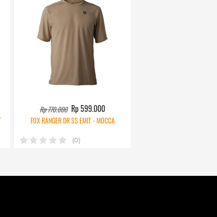
Rp 599.000
Rp 770.000
T
FOX RANGER DR SS EMIT - MOCCA
(0)