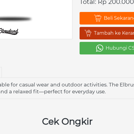
Total: Rp 200.000
Beli Sekara
`
Tambah ke Kera
`
Hubungi C
`
able for casual wear and outdoor activities. The Elbrus
 and a relaxed fit—perfect for everyday use.
Cek Ongkir