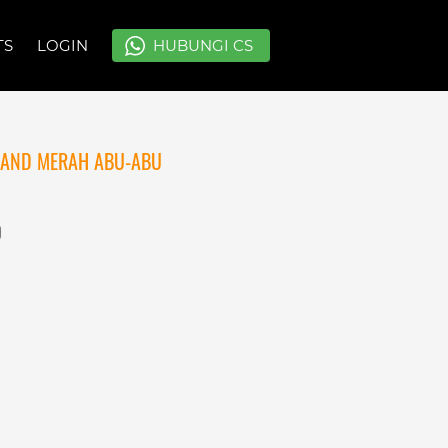
TS
TS
LOGIN
LOGIN
`
`
HUBUNGI CS
HUBUNGI CS
LAND MERAH ABU-ABU
0