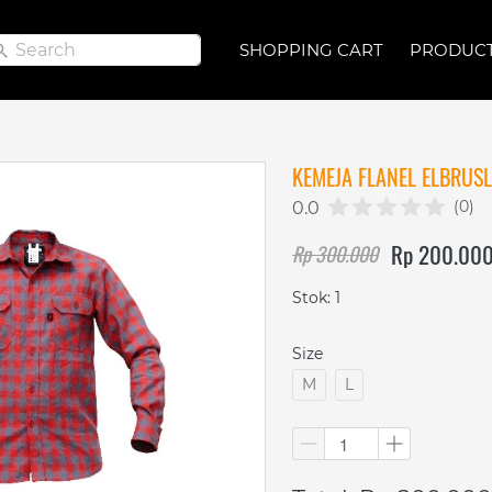
Search
Search
SHOPPING CART
SHOPPING CART
PRODUC
PRODUC
KEMEJA FLANEL ELBRUS
(0)
0.0
Rp 200.00
Rp 300.000
Stok: 1
Size
M
L