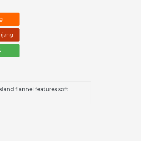
ng
njang
S
land flannel features soft 