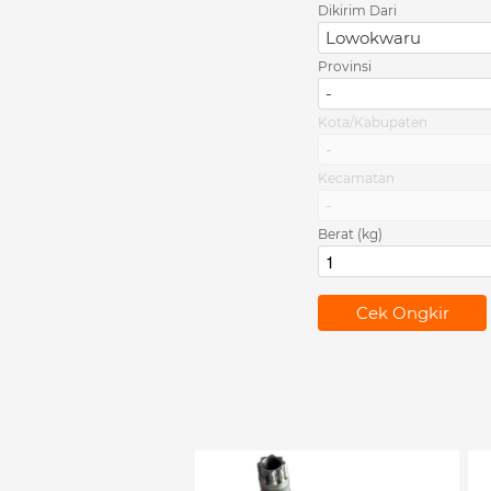
Dikirim Dari
Lowokwaru
Provinsi
-
Kota/Kabupaten
-
Kecamatan
-
Berat (kg)
`
Cek Ongkir